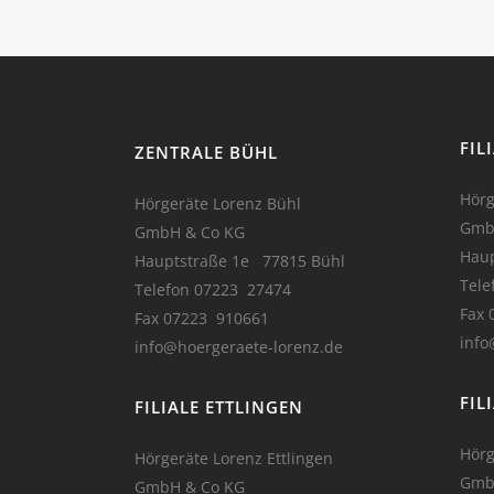
FIL
ZENTRALE BÜHL
Hörg
Hörgeräte Lorenz Bühl
Gmb
GmbH & Co KG
Haup
Hauptstraße 1e 77815 Bühl
Tele
Telefon 07223 27474
Fax 
Fax 07223 910661
info
info@hoergeraete-lorenz.de
FIL
FILIALE ETTLINGEN
Hörg
Hörgeräte Lorenz Ettlingen
Gmb
GmbH & Co KG