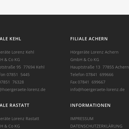
IALE KEHL
FILIALE ACHERN
eräte Lorenz Kehl
Hörgeräte Lorenz Achern
H & Co KG
GmbH & Co KG
tstraße 95 77694 Kehl
Hauptstraße 13 77855 Achern
fon 07851 5445
Telefon 07841 699666
07851 76328
Fax 07841 699667
@hoergeraete-lorenz.de
info@hoergeraete-lorenz.de
IALE RASTATT
INFORMATIONEN
eräte Lorenz Rastatt
IMPRESSUM
H & Co KG
DATENSCHUTZERKLÄRUNG