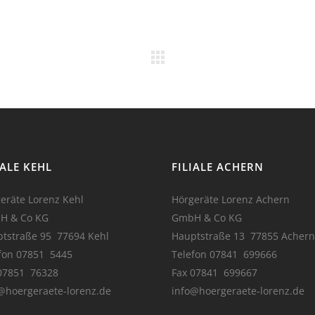
IALE KEHL
FILIALE ACHERN
eräte Lorenz Kehl
Hörgeräte Lorenz Achern
H & Co KG
GmbH & Co KG
tstraße 95 77694 Kehl
Hauptstraße 13 77855 Achern
fon 07851 5445
Telefon 07841 699666
07851 76328
Fax 07841 699667
@hoergeraete-lorenz.de
info@hoergeraete-lorenz.de