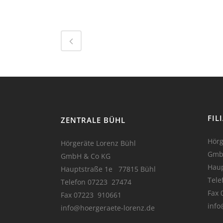
FIL
ZENTRALE BÜHL
Hörg
Hörgeräte Lorenz Bühl
Gmb
GmbH & Co KG
Haup
Hauptstraße 1e 77815 Bühl
Tele
Telefon 07223 27474
Fax 
Fax 07223 910661
info
info@hoergeraete-lorenz.de